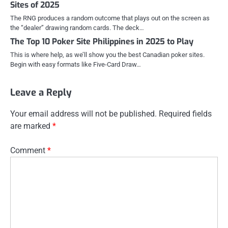
Sites of 2025
The RNG produces a random outcome that plays out on the screen as
the “dealer” drawing random cards. The deck…
The Top 10 Poker Site Philippines in 2025 to Play
This is where help, as we’ll show you the best Canadian poker sites.
Begin with easy formats like Five-Card Draw…
Leave a Reply
Your email address will not be published.
Required fields
are marked
*
Comment
*