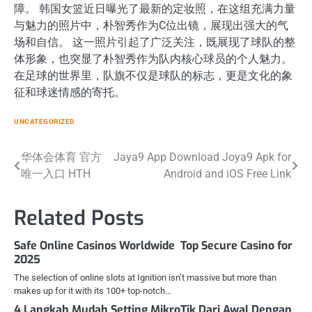
障。 韩国女篮近日曝光了最新的定妆照，在这组充满力量
与魅力的照片中，朴智秀作为C位出镜，展现出强大的气
场和自信。 这一照片引起了广泛关注，既展现了球队的整
体形象，也突显了朴智秀作为队内核心球员的个人魅力。
在足球的世界里，队旗不仅是球队的标志，更是文化的象
征和球迷情感的寄托。
UNCATEGORIZED
Post
华体会体育 官方
Jaya9 App Download Joya9 Apk for
唯一入口 HTH
Android and iOS Free Link
navigation
Related Posts
Safe Online Casinos Worldwide ️ Top Secure Casino for
2025
The selection of online slots at Ignition isn’t massive but more than
makes up for it with its 100+ top-notch…
4 Langkah Mudah Setting MikroTik Dari Awal Dengan