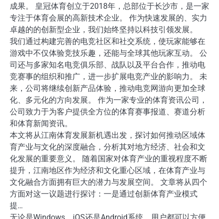
成果。 皇冠体育创立于2018年，总部位于长沙市，是一家
专注于体育会展的高新技术企业。 作为快速发展的、实力
卓越的的创新型企业，我们始终坚持以科技引领发展。
我们通过构建完善的电竞社区和社交系统，使玩家能够在
游戏中不仅体验竞技乐趣，还能与全球其他玩家互动。 公
司还与多家知名电竞俱乐部、战队以及平台合作，推动电
竞赛事的组织和推广，进一步扩展电竞产业的影响力。 未
来，公司将继续创新产品体验，推动电竞网游向更加全球
化、多元化的方向发展。 作为一家专业的体育资讯公司，
公司致力于为客户提供全方位的体育赛事报道、赛道分析
和体育新闻资讯。
本文将从江南体育发展新机遇出发，探讨如何推动区域体
育产业与文化的深度融合，分析其对地方经济、社会和文
化发展的重要意义。 随着国家对体育产业的重视程度不断
提升，江南地区作为经济和文化重心区域，在体育产业与
文化融合方面拥有巨大的潜力与发展空间。 文章将从四个
方面对这一议题进行探讨：一是通过创新体育产业模式
提…
无论是Windows、iOS还是Android系统，用户都可以方便