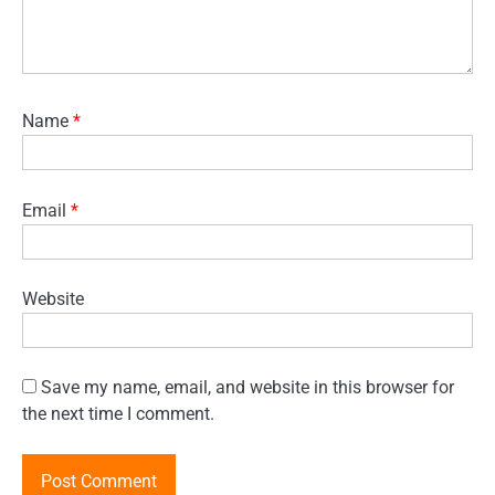
Name
*
Email
*
Website
Save my name, email, and website in this browser for
the next time I comment.