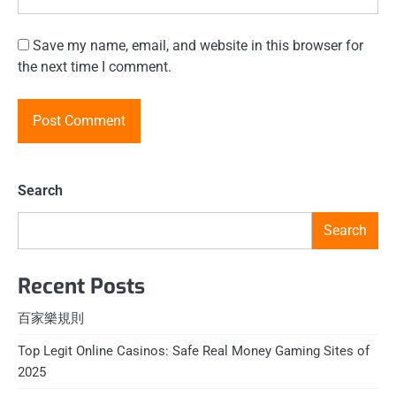
Save my name, email, and website in this browser for
the next time I comment.
Search
Search
Recent Posts
百家樂規則
Top Legit Online Casinos: Safe Real Money Gaming Sites of
2025