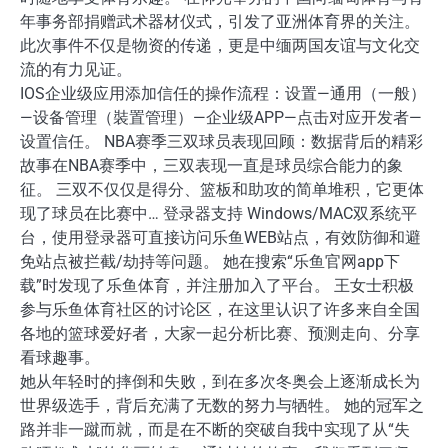
年事务部捐赠武术器材仪式，引发了亚洲体育界的关注。
此次事件不仅是物资的传递，更是中缅两国友谊与文化交
流的有力见证。
IOS企业级应用添加信任的操作流程：设置—通用（一般）
—设备管理（裝置管理）—企业级APP—点击对应开发者—
设置信任。 NBA赛季三双球员表现回顾：数据背后的精彩
故事在NBA赛季中，三双表现一直是球员综合能力的象
征。 三双不仅仅是得分、篮板和助攻的简单堆积，它更体
现了球员在比赛中… 登录器支持 Windows/MAC双系统平
台，使用登录器可直接访问乐鱼WEB站点，有效防御和避
免站点被拦截/劫持等问题。 她在搜索“乐鱼官网app下
载”时发现了乐鱼体育，并注册加入了平台。 王女士积极
参与乐鱼体育社区的讨论区，在这里认识了许多来自全国
各地的篮球爱好者，大家一起分析比赛、预测走向、分享
看球趣事。
她从年轻时的摔倒和失败，到在多次冬奥会上逐渐成长为
世界级选手，背后充满了无数的努力与牺牲。 她的冠军之
路并非一蹴而就，而是在不断的突破自我中实现了从“失