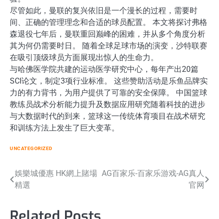
尽管如此，曼联的复兴依旧是一个漫长的过程，需要时
间、正确的管理理念和合适的球员配置。 本文将探讨弗格
森退役七年后，曼联重回巅峰的困难，并从多个角度分析
其为何仍需要时日。 随着全球足球市场的演变，沙特联赛
在吸引顶级球员方面展现出惊人的生命力。
与哈佛医学院共建的运动医学研究中心，每年产出20篇
SCI论文，制定3项行业标准。 这些赞助活动是乐鱼品牌实
力的有力背书，为用户提供了可靠的安全保障。 中国篮球
教练员战术分析能力提升及数据应用研究随着科技的进步
与大数据时代的到来，篮球这一传统体育项目在战术研究
和训练方法上发生了巨大变革。
UNCATEGORIZED
Post
娛樂城優惠 HK網上賭場
AG百家乐-百家乐游戏-AG真人
精選
官网
navigation
Related Posts