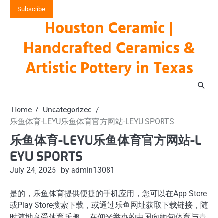
Skip
Subscribe
to
Houston Ceramic |
content
Handcrafted Ceramics &
Artistic Pottery in Texas
Home
Uncategorized
乐鱼体育-LEYU乐鱼体育官方网站-LEYU SPORTS
乐鱼体育-LEYU乐鱼体育官方网站-L
EYU SPORTS
July 24, 2025
by admin13081
是的，乐鱼体育提供便捷的手机应用，您可以在App Store
或Play Store搜索下载，或通过乐鱼网址获取下载链接，随
时随地享受体育乐趣。 在仰光举办的中国向缅甸体育与青