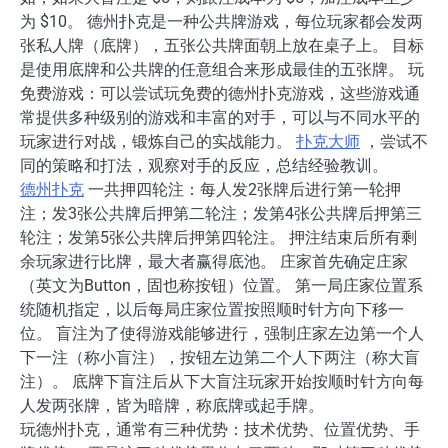
为 $10。 德州扑克是一种公共牌游戏，每位玩家都会发两
张私人牌（底牌），五张公共牌面朝上放在桌子上。 目标
是使用底牌和公共牌的任意组合来形成最佳的五张牌。 玩
免费游戏：可以尝试玩免费的德州扑克游戏，这些游戏通
常提供多种级别的游戏和丰富的对手，可以与不同水平的
玩家进行对战，锻炼自己的实战能力。
扑克大师
，尝试不
同的策略和打法，观察对手的反应，总结经验教训。
德州扑克
一共押四轮注：每人发2张牌后进行第一轮押
注；发3张公共牌后押第二轮注；发第4张公共牌后押第三
轮注；发第5张公共牌后押第四轮注。 押注结束后所有剩
余玩家进行比牌，最大者赢得底池。 庄家首先确定庄家
（英文为Button，固也称按钮）位置。 第一局庄家位置系
统随机指定，以后每局庄家位置按照顺时针方向下移一
位。 盲注为了使得游戏能够进行，强制庄家左边第一个人
下一注（称小盲注），按钮左边第二个人下两注（称大盲
注）。 底牌下盲注后从下大盲注玩家开始按顺时针方向每
人发两张牌，皆为暗牌，称底牌或起手牌。
玩德州扑克，通常有三种优势：技术优势、位置优势、手