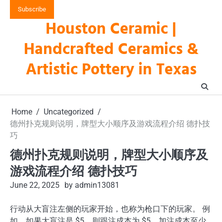
Skip
Subscribe
to
Houston Ceramic |
content
Handcrafted Ceramics &
Artistic Pottery in Texas
Home
Uncategorized
德州扑克规则说明，牌型大小顺序及游戏流程介绍 德扑技
巧
德州扑克规则说明，牌型大小顺序及
游戏流程介绍 德扑技巧
June 22, 2025
by admin13081
行动从大盲注左侧的玩家开始，也称为枪口下的玩家。 例
如，如果大盲注是 $5，则跟注成本为 $5，加注成本至少