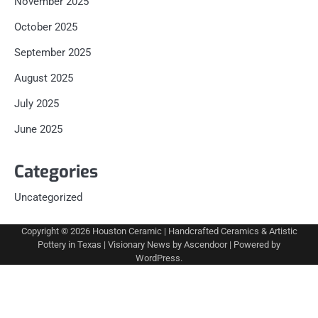
November 2025
October 2025
September 2025
August 2025
July 2025
June 2025
Categories
Uncategorized
Copyright © 2026
Houston Ceramic | Handcrafted Ceramics & Artistic
Pottery in Texas
| Visionary News by
Ascendoor
| Powered by
WordPress
.