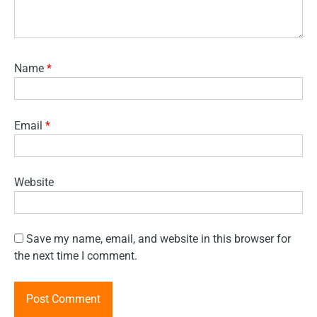
Name
*
Email
*
Website
Save my name, email, and website in this browser for
the next time I comment.