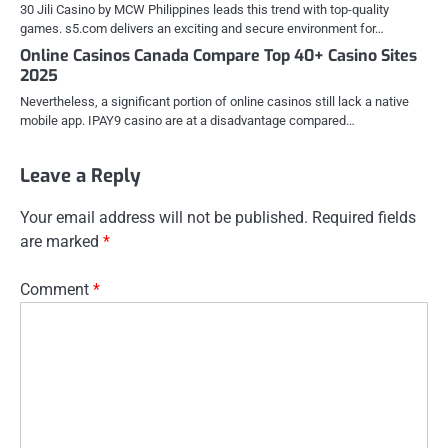
30 Jili Casino by MCW Philippines leads this trend with top-quality
games. s5.com delivers an exciting and secure environment for…
Online Casinos Canada Compare Top 40+ Casino Sites
2025
Nevertheless, a significant portion of online casinos still lack a native
mobile app. IPAY9 casino are at a disadvantage compared…
Leave a Reply
Your email address will not be published.
Required fields
are marked
*
Comment
*