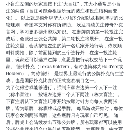
小盲注左侧的玩家直接下注“大盲注”，其大小通常是小盲
注的两倍（盲注可能会根据所玩的赌注和投注结构而变
化）。 以上就是德州牌型大小顺序介绍以及相同牌型的比
较规则，希望本文对你有所帮助。 欢迎持续关注传奇扑克
官网，学习更多德州游戏知识。 在翻牌前的第一轮投注完
成后，会派出三张公共牌，第二轮投注将展开。 在这一投
注轮次里，会从按钮左边的第一名玩家开始行动，依次顺
时针类推，除了前面提到的三个选择外，在这一投注轮
里，玩家还可以选择过牌，意思是把行动权交给下一个玩
家。 德州扑克（Texas hold’em，有时也简称为Hold’em或
Holdem），简称德扑，是世界上最流行的公牌扑克衍生游
戏，也是国际扑克比赛的正式竞赛项目之一。
为了使得游戏能够进行，强制庄家左边第一个人下一注
（称小盲注），按钮左边第二个人下两注（称大盲注）。
下盲注后从下大盲注玩家开始按顺时针方向每人发两张
牌，皆为暗牌，称底牌或起手牌。 每局游戏开始时，每位
玩家会发到两张底牌，这些底牌只有玩家自己可见。 随
后，牌桌上会陆续发出五张公共牌，所有玩家都可以使用
这些公共牌来组合出最佳的五张牌型。 发底牌后，由大盲