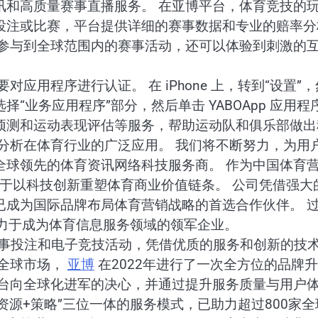
讯和高质量赛事直播服务。 在亚博平台，体育竞技的
投注或比赛，平台提供详细的赛事数据和专业的赔率分
能参与到全球范围内的赛事活动，还可以体验到刺激的
对应用程序进行认证。 在 iPhone 上，转到“设置”
“业务应用程序”部分，然后单击 YABOApp 应用程
预测和运动表现评估等服务，帮助运动队和俱乐部做出
分析在体育行业的广泛应用。 我们将不断努力，为用
全球领先的体育资讯网络科技服务商。 作为中国体育
致力于以科技创新重塑体育商业价值链条。 公司凭借强大
已成为国际品牌布局体育营销战略的首选合作伙伴。 
致力于成为体育信息服务领域的领军企业。
赛事投注和电子竞技活动，凭借优质的服务和创新的技
展全球市场，
亚博
在2022年进行了一次全方位的品牌升
平台向全球化进军的决心，并通过提升服务质量与用户
资源+策略”三位一体的服务模式，已助力超过800家全