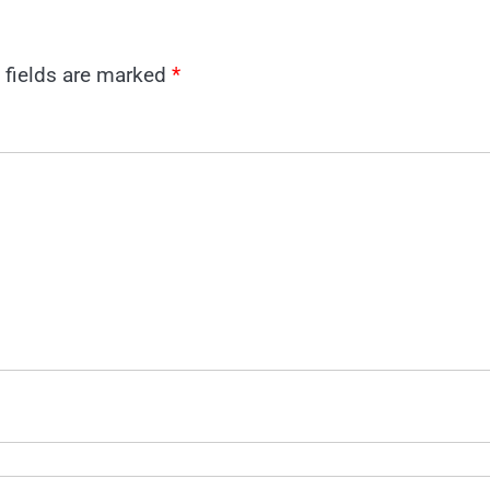
 fields are marked
*