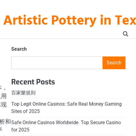
rtistic Pottery in Te
Search
Search
Recent Posts
本，
百家樂規則
人用
体现
Top Legit Online Casinos: Safe Real Money Gaming
Sites of 2025
析和
Safe Online Casinos Worldwide ️ Top Secure Casino
平
for 2025