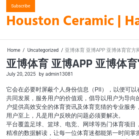
Skip
Subscribe
to
Houston Ceramic | Ha
content
Home
Uncategorized
亚博体育 亚博APP 亚博体育官方
亚博体育 亚博APP 亚博体
July 20, 2025
by admin13081
它会在必要时屏蔽个人身份信息（PII），以便可
共同发展，服务用户的价值观，倡导以用户为导向
户提供高效安全的体育资讯及体育竞猜的专业服务
用户至上，凡是用户反映的问题必须要解决。
平台覆盖足球、篮球、电竞、网球等热门体育项目
精准的数据解读，让每一位体育迷都能第一时间掌